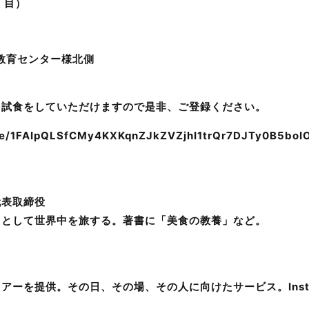
丁目）
教育センター様北側
日試食をしていただけますので是非、ご登録ください。
d/e/1FAIpQLSfCMy4KXKqnZJkZVZjhI1trQr7DJTy0B5boIOj
代表取締役
）として世界中を旅する。著書に「美食の教養」など。
ーを提供。その日、その場、その人に向けたサービス。Inst