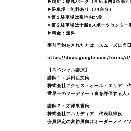
▶場所：藤丸パーク（帯広市西3条南7
▶駐車場：無料あり（74台分）
※第１駐車場は敷地内北側
※第２駐車場は十勝eスポーツセンター
▶料金：無料
事前予約をされた方は、スムーズに当
https://docs.google.com/forms/
【スペシャル講演】
講師１：浜田岳文氏
株式会社アクセス・オール・エリア 
世界一のフーディー（食を評価する人
講師２：才津果香氏
株式会社アルカディア 代表取締役
会員限定の富裕層向けオーダーメイドツア