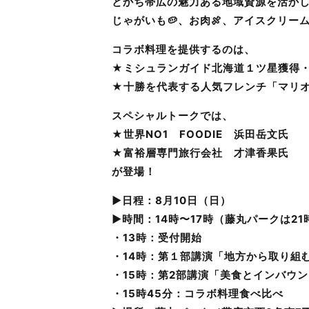
とかち帯広の魅力ある地域資源を活か
じゃがいも🥔、お肉🍖、アイスクリー
コラボ料理を提供するのは、
★ミシュランガイド北海道１ツ星獲得・札
★十勝を代表する人気フレンチ「マリ
スペシャルトークでは、
★世界NO1 FOODIE 浜田岳文氏
★富裕層専門旅行会社 才津香果氏
が登場！
▶日程：8月10日（日）
▶時間：14時〜17時（藤丸パークは21
・13時：受付開始
・14時：第１部講演「地方から取り組
・15時：第2部講演「美食とインバウ
・15時45分：コラボ料理食べ比べ