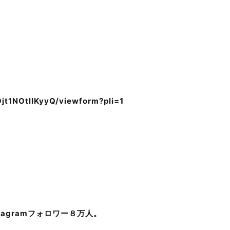
t1NOtlIKyyQ/viewform?pli=1
agramフォロワー８万人。