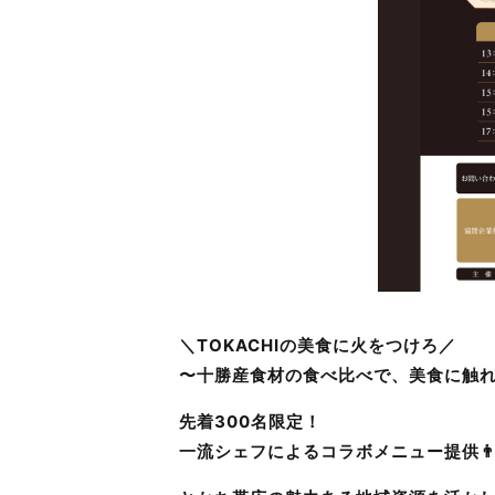
＼TOKACHIの美食に火をつけろ／
〜十勝産食材の食べ比べで、美食に触
先着300名限定！
一流シェフによるコラボメニュー提供👨‍