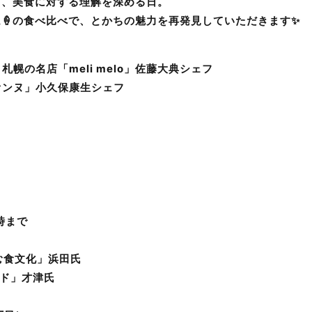
し、美食に対する理解を深める日。
ム🍦の食べ比べで、とかちの魅力を再発見していただきます✨️
幌の名店「meli melo」佐藤大典シェフ
オンヌ」小久保康生シェフ
時まで
む食文化」浜田氏
ンド」才津氏