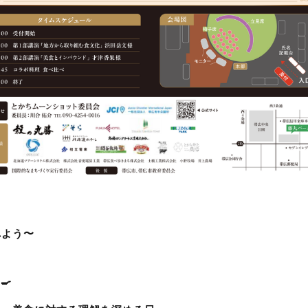
れよう〜
🍳