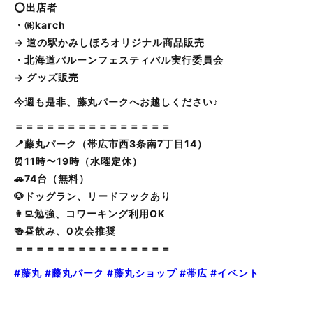
⭕️出店者
・㈱karch
→ 道の駅かみしほろオリジナル商品販売
・北海道バルーンフェスティバル実行委員会
→ グッズ販売
今週も是非、藤丸パークへお越しください♪
＝＝＝＝＝＝＝＝＝＝＝＝＝＝＝
📍藤丸パーク（帯広市西3条南7丁目14）
⏰11時〜19時（水曜定休）
🚗74台（無料）
🐶ドッグラン、リードフックあり
👩‍💻勉強、コワーキング利用OK
🍻昼飲み、0次会推奨
＝＝＝＝＝＝＝＝＝＝＝＝＝＝＝
#藤丸
#藤丸パーク
#藤丸ショップ
#帯広
#イベント